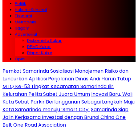
Politik
Hukum-Kriminal
Ekonomi
Metropolis
Ragam
Advertorial
Diskominfo Kukar
DPMD Kukar
Dispar Kukar
Opini
Pemkot Samarinda Sosialisasi Manajemen Risiko dan
Luncurkan Aplikasi Perjalanan Dinas
Andi Harun Tutup
MTQ Ke-53 Tingkat Kecamatan Samarinda Ilir,
Kelurahan Pelita Sabet Juara Umum
Inovasi Baru, Wali
Kota Sebut Parkir Berlangganan Sebagai Langkah Maju
Kota Samarinda menuju ‘Smart City’
Samarinda Siap
Jalin Kerjasama Investasi dengan Brunai China One
Belt One Road Association