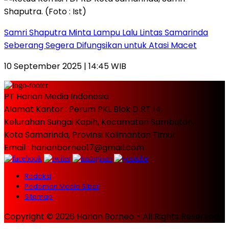
Samri Shaputra Minta Lampu Lalu Lintas Samarinda
Seberang Segera Difungsikan untuk Atasi Macet
10 September 2025 | 14:45 WIB
PT Harian Media Indonesia
Alamat Kantor : Perum PKL Blok D RT 14,
Kelurahan Sungai Kapih, Kecamatan Sambutan,
Kota Samarinda, Provinsi Kalimantan Timur
Email : harianborneo17@gmail.com
Redaksi
Pedoman Media Siber
Sitemap
Copyright © 2026 Harian Borneo - All Rights Reserved