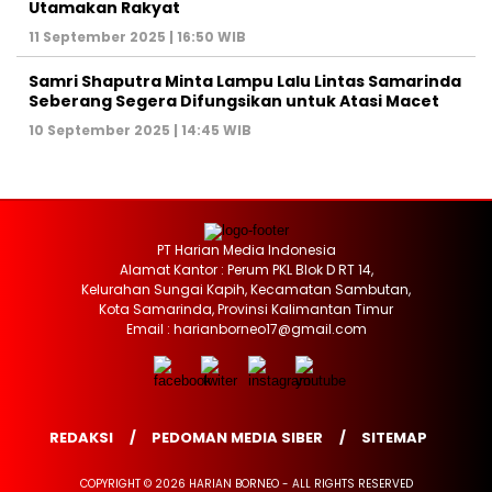
Utamakan Rakyat
11 September 2025 | 16:50 WIB
Samri Shaputra Minta Lampu Lalu Lintas Samarinda
Seberang Segera Difungsikan untuk Atasi Macet
10 September 2025 | 14:45 WIB
PT Harian Media Indonesia
Alamat Kantor : Perum PKL Blok D RT 14,
Kelurahan Sungai Kapih, Kecamatan Sambutan,
Kota Samarinda, Provinsi Kalimantan Timur
Email : harianborneo17@gmail.com
REDAKSI
PEDOMAN MEDIA SIBER
SITEMAP
COPYRIGHT © 2026 HARIAN BORNEO - ALL RIGHTS RESERVED