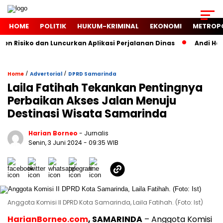
HOME
POLITIK
HUKUM-KRIMINAL
EKONOMI
METROP
Risiko dan Luncurkan Aplikasi Perjalanan Dinas
Andi Harun
/
/
Home
Advertorial
DPRD Samarinda
Laila Fatihah Tekankan Pentingnya
Perbaikan Akses Jalan Menuju
Destinasi Wisata Samarinda
Harian Borneo
- Jurnalis
Senin, 3 Juni 2024
- 09:35 WIB
Anggota Komisi II DPRD Kota Samarinda, Laila Fatihah. (Foto: Ist)
HarianBorneo.com
, SAMARINDA
– Anggota Komisi