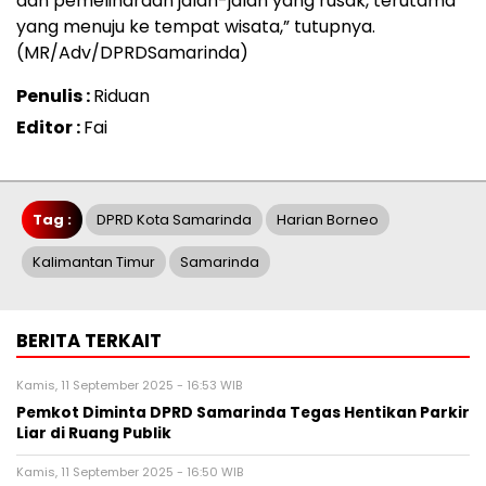
dan pemeliharaan jalan-jalan yang rusak, terutama
yang menuju ke tempat wisata,” tutupnya.
(MR/Adv/DPRDSamarinda)
Penulis :
Riduan
Editor :
Fai
Tag :
DPRD Kota Samarinda
Harian Borneo
Kalimantan Timur
Samarinda
BERITA TERKAIT
Kamis, 11 September 2025 - 16:53 WIB
Pemkot Diminta DPRD Samarinda Tegas Hentikan Parkir
Liar di Ruang Publik
Kamis, 11 September 2025 - 16:50 WIB