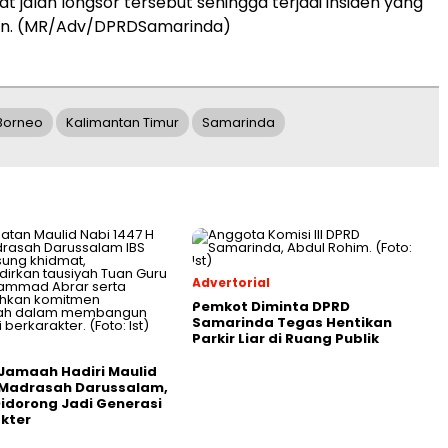
 jalan longsor tersebut sehingga terjadi insiden yang
nkan. (MR/Adv/DPRDSamarinda)
Borneo
Kalimantan Timur
Samarinda
Advertorial
Pemkot Diminta DPRD
Samarinda Tegas Hentikan
Parkir Liar di Ruang Publik
Jamaah Hadiri Maulid
 Madrasah Darussalam,
Didorong Jadi Generasi
kter