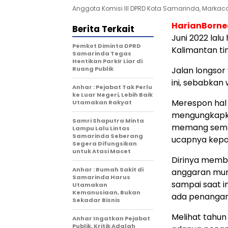
Anggota Komisi III DPRD Kota Samarinda, Markaca. 
HarianBorn
Berita Terkait
Juni
2022 lalu
Pemkot Diminta DPRD
Kalimantan ti
Samarinda Tegas
Hentikan Parkir Liar di
Ruang Publik
Jalan longsor 
ini, sebabkan
Anhar : Pejabat Tak Perlu
ke Luar Negeri, Lebih Baik
Merespon hal
Utamakan Rakyat
mengungkapka
Samri Shaputra Minta
memang sempit
Lampu Lalu Lintas
Samarinda Seberang
ucapnya kepa
Segera Difungsikan
untuk Atasi Macet
Dirinya memb
Anhar : Rumah Sakit di
anggaran murn
Samarinda Harus
sampai saat in
Utamakan
Kemanusiaan, Bukan
ada penangana
Sekadar Bisnis
Melihat tahun
Anhar Ingatkan Pejabat
Publik, Kritik Adalah