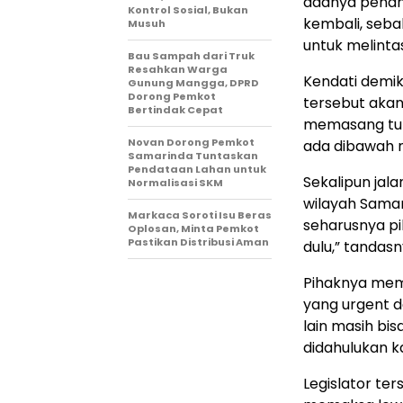
adanya penan
Kontrol Sosial, Bukan
kembali, seba
Musuh
untuk melinta
Bau Sampah dari Truk
Resahkan Warga
Kendati demik
Gunung Mangga, DPRD
Dorong Pemkot
tersebut aka
Bertindak Cepat
memasang tur
Novan Dorong Pemkot
ada dibawah 
Samarinda Tuntaskan
Pendataan Lahan untuk
Sekalipun jal
Normalisasi SKM
wilayah Sama
Markaca Soroti Isu Beras
seharusnya pi
Oplosan, Minta Pemkot
Pastikan Distribusi Aman
dulu,” tandasn
Pihaknya mem
yang urgent d
lain masih bis
didahulukan ka
Legislator te