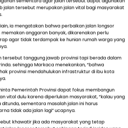
ganan sementara agar jalan tersebut dapat digunakan
b jalan tersebut merupakan jalan vital bagi masyarakat
s.
iain, ia mengatakan bahwa perbaikan jalan longsor
n memakan anggaran banyak, dikarenakan perlu
ap agar tidak terdampak ke hunian rumah warga yang
nya.
an tersebut tanggung jawab provinsi tapi berada dalam
rinda. sehingga Markaca menekankan, “bahwa
hak provinsi mendahulukan infrastruktur di ibu kota
ya.
inta Pemerintah Provinsi dapat fokus membangun
an vital dulu karena diperlukan masyarakat, “kalau yang
a ditunda, sementara masalah jalan ini harus
rna tidak ada jalan lagi” ucapnya.
rsebut khawatir jika ada masyarakat yang tetap