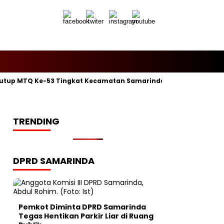
utup MTQ Ke-53 Tingkat Kecamatan Samarinda Ilir, Kelurahan P
TRENDING
DPRD SAMARINDA
Pemkot Diminta DPRD Samarinda
Tegas Hentikan Parkir Liar di Ruang