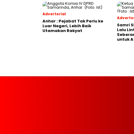
Advertorial
Advertor
Anhar : Pejabat Tak Perlu ke
Samri 
Luar Negeri, Lebih Baik
Lalu Li
Utamakan Rakyat
Seberan
untuk A