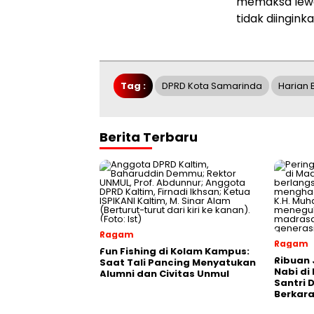
memaksa lewat
tidak diingi
Tag :
DPRD Kota Samarinda
Harian 
Berita Terbaru
Ragam
Ragam
Fun Fishing di Kolam Kampus:
Ribuan 
Saat Tali Pancing Menyatukan
Nabi di
Alumni dan Civitas Unmul
Santri 
Berkara