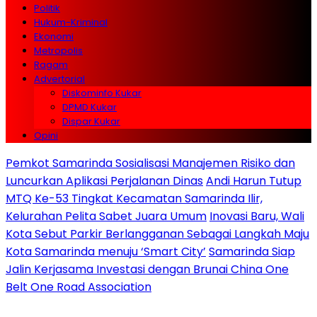
Politik
Hukum-Kriminal
Ekonomi
Metropolis
Ragam
Advertorial
Diskominfo Kukar
DPMD Kukar
Dispar Kukar
Opini
Pemkot Samarinda Sosialisasi Manajemen Risiko dan
Luncurkan Aplikasi Perjalanan Dinas
Andi Harun Tutup
MTQ Ke-53 Tingkat Kecamatan Samarinda Ilir,
Kelurahan Pelita Sabet Juara Umum
Inovasi Baru, Wali
Kota Sebut Parkir Berlangganan Sebagai Langkah Maju
Kota Samarinda menuju ‘Smart City’
Samarinda Siap
Jalin Kerjasama Investasi dengan Brunai China One
Belt One Road Association