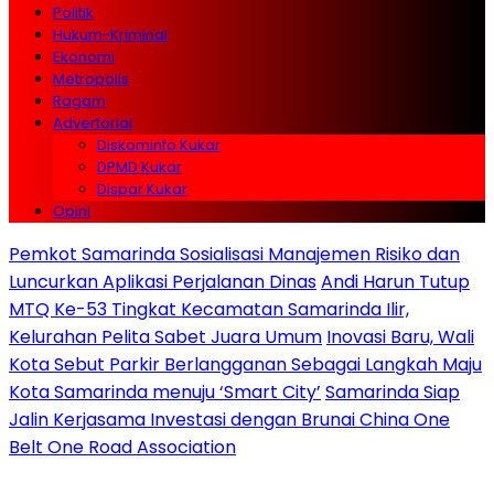
Politik
Hukum-Kriminal
Ekonomi
Metropolis
Ragam
Advertorial
Diskominfo Kukar
DPMD Kukar
Dispar Kukar
Opini
Pemkot Samarinda Sosialisasi Manajemen Risiko dan
Luncurkan Aplikasi Perjalanan Dinas
Andi Harun Tutup
MTQ Ke-53 Tingkat Kecamatan Samarinda Ilir,
Kelurahan Pelita Sabet Juara Umum
Inovasi Baru, Wali
Kota Sebut Parkir Berlangganan Sebagai Langkah Maju
Kota Samarinda menuju ‘Smart City’
Samarinda Siap
Jalin Kerjasama Investasi dengan Brunai China One
Belt One Road Association