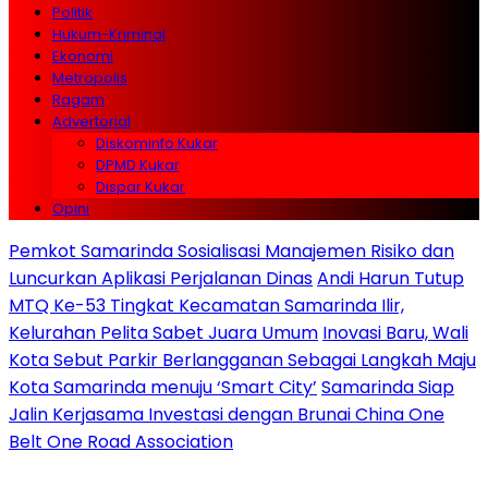
Politik
Hukum-Kriminal
Ekonomi
Metropolis
Ragam
Advertorial
Diskominfo Kukar
DPMD Kukar
Dispar Kukar
Opini
Pemkot Samarinda Sosialisasi Manajemen Risiko dan
Luncurkan Aplikasi Perjalanan Dinas
Andi Harun Tutup
MTQ Ke-53 Tingkat Kecamatan Samarinda Ilir,
Kelurahan Pelita Sabet Juara Umum
Inovasi Baru, Wali
Kota Sebut Parkir Berlangganan Sebagai Langkah Maju
Kota Samarinda menuju ‘Smart City’
Samarinda Siap
Jalin Kerjasama Investasi dengan Brunai China One
Belt One Road Association