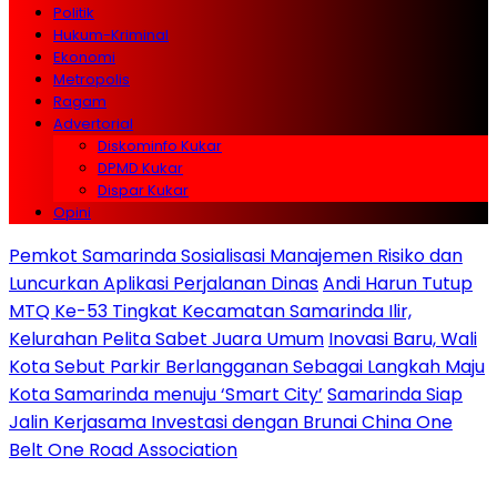
Politik
Hukum-Kriminal
Ekonomi
Metropolis
Ragam
Advertorial
Diskominfo Kukar
DPMD Kukar
Dispar Kukar
Opini
Pemkot Samarinda Sosialisasi Manajemen Risiko dan
Luncurkan Aplikasi Perjalanan Dinas
Andi Harun Tutup
MTQ Ke-53 Tingkat Kecamatan Samarinda Ilir,
Kelurahan Pelita Sabet Juara Umum
Inovasi Baru, Wali
Kota Sebut Parkir Berlangganan Sebagai Langkah Maju
Kota Samarinda menuju ‘Smart City’
Samarinda Siap
Jalin Kerjasama Investasi dengan Brunai China One
Belt One Road Association