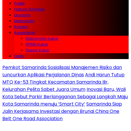
Politik
Hukum-Kriminal
Ekonomi
Metropolis
Ragam
Advertorial
Diskominfo Kukar
DPMD Kukar
Dispar Kukar
Opini
Pemkot Samarinda Sosialisasi Manajemen Risiko dan
Luncurkan Aplikasi Perjalanan Dinas
Andi Harun Tutup
MTQ Ke-53 Tingkat Kecamatan Samarinda Ilir,
Kelurahan Pelita Sabet Juara Umum
Inovasi Baru, Wali
Kota Sebut Parkir Berlangganan Sebagai Langkah Maju
Kota Samarinda menuju ‘Smart City’
Samarinda Siap
Jalin Kerjasama Investasi dengan Brunai China One
Belt One Road Association