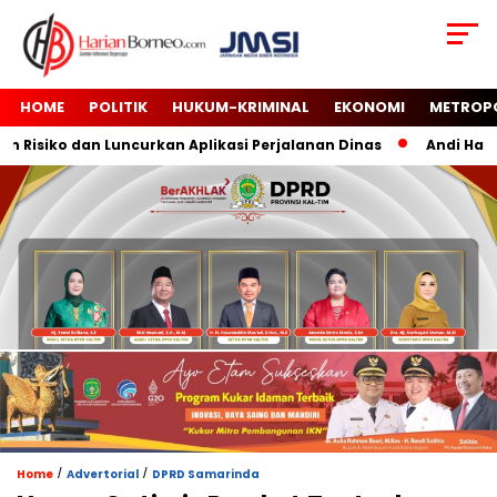
HOME
POLITIK
HUKUM-KRIMINAL
EKONOMI
METROP
isiko dan Luncurkan Aplikasi Perjalanan Dinas
Andi Harun 
/
/
Home
Advertorial
DPRD Samarinda