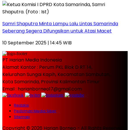
Samri Shaputra Minta Lampu Lalu Lintas Samarinda
Seberang Segera Difungsikan untuk Atasi Macet
10 September 2025 | 14:45 WIB
PT Harian Media Indonesia
Alamat Kantor : Perum PKL Blok D RT 14,
Kelurahan Sungai Kapih, Kecamatan Sambutan,
Kota Samarinda, Provinsi Kalimantan Timur
Email : harianborneo17@gmail.com
Redaksi
Pedoman Media Siber
Sitemap
Copyright © 2026 Harian Borneo - All Rights Reserved