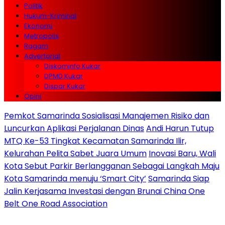
Politik
Hukum-Kriminal
Ekonomi
Metropolis
Ragam
Advertorial
Diskominfo Kukar
DPMD Kukar
Dispar Kukar
Opini
Pemkot Samarinda Sosialisasi Manajemen Risiko dan
Luncurkan Aplikasi Perjalanan Dinas
Andi Harun Tutup
MTQ Ke-53 Tingkat Kecamatan Samarinda Ilir,
Kelurahan Pelita Sabet Juara Umum
Inovasi Baru, Wali
Kota Sebut Parkir Berlangganan Sebagai Langkah Maju
Kota Samarinda menuju ‘Smart City’
Samarinda Siap
Jalin Kerjasama Investasi dengan Brunai China One
Belt One Road Association