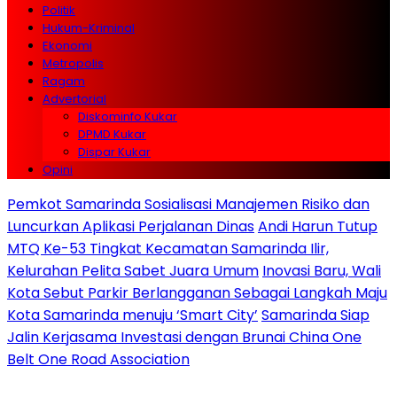
Politik
Hukum-Kriminal
Ekonomi
Metropolis
Ragam
Advertorial
Diskominfo Kukar
DPMD Kukar
Dispar Kukar
Opini
Pemkot Samarinda Sosialisasi Manajemen Risiko dan
Luncurkan Aplikasi Perjalanan Dinas
Andi Harun Tutup
MTQ Ke-53 Tingkat Kecamatan Samarinda Ilir,
Kelurahan Pelita Sabet Juara Umum
Inovasi Baru, Wali
Kota Sebut Parkir Berlangganan Sebagai Langkah Maju
Kota Samarinda menuju ‘Smart City’
Samarinda Siap
Jalin Kerjasama Investasi dengan Brunai China One
Belt One Road Association