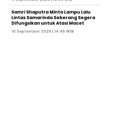
Samri Shaputra Minta Lampu Lalu
Lintas Samarinda Seberang Segera
Difungsikan untuk Atasi Macet
10 September 2025 | 14:45 WIB