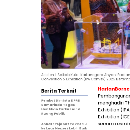
Asisten II Setkab Kutai Kartanegara Ahyani Fadia
Convention & Exhibition (IPA Convex) 2025 Bertempat
HarianBorn
Berita Terkait
Pembangunan S
Pemkot Diminta DPRD
menghadiri Th
Samarinda Tegas
Exhibition (IP
Hentikan Parkir Liar di
Ruang Publik
Exhibition (IC
secara resmi 
Anhar : Pejabat Tak Perlu
ke Luar Negeri, Lebih Baik