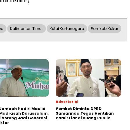
ominfoKukar)
eo
Kalimantan Timur
Kutai Kartanegara
Pemkab Kukar
Advertorial
Jamaah Hadiri Maulid
Pemkot Diminta DPRD
 Madrasah Darussalam,
Samarinda Tegas Hentikan
Didorong Jadi Generasi
Parkir Liar di Ruang Publik
kter