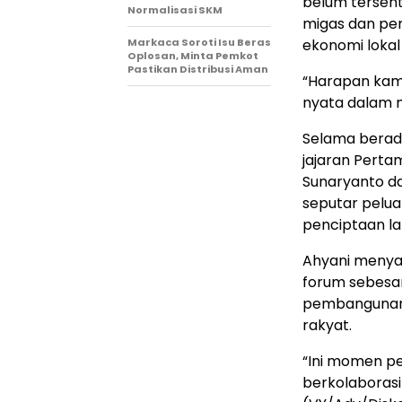
belum tersent
Normalisasi SKM
migas dan pe
Markaca Soroti Isu Beras
ekonomi lokal 
Oplosan, Minta Pemkot
Pastikan Distribusi Aman
“Harapan kami
nyata dalam 
Selama berada
jajaran Perta
Sunaryanto da
seputar pelu
penciptaan la
Ahyani menya
forum sebesar
pembangunan 
rakyat.
“Ini momen pe
berkolaborasi 