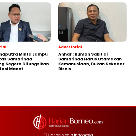
ial
Advertorial
Shaputra Minta Lampu
Anhar : Rumah Sakit di
ntas Samarinda
Samarinda Harus Utamakan
g Segera Difungsikan
Kemanusiaan, Bukan Sekadar
tasi Macet
Bisnis
PT Harian Media Indonesia