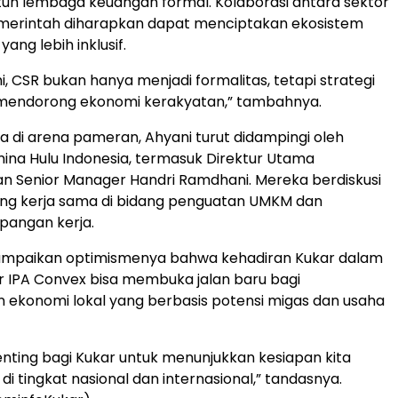
uh lembaga keuangan formal. Kolaborasi antara sektor
merintah diharapkan dapat menciptakan ekosistem
yang lebih inklusif.
, CSR bukan hanya menjadi formalitas, tetapi strategi
mendorong ekonomi kerakyatan,” tambahnya.
 di arena pameran, Ahyani turut didampingi oleh
mina Hulu Indonesia, termasuk Direktur Utama
n Senior Manager Handri Ramdhani. Mereka berdiskusi
ang kerja sama di bidang penguatan UMKM dan
pangan kerja.
mpaikan optimismenya bahwa kehadiran Kukar dalam
 IPA Convex bisa membuka jalan baru bagi
ekonomi lokal yang berbasis potensi migas dan usaha
nting bagi Kukar untuk menunjukkan kesiapan kita
di tingkat nasional dan internasional,” tandasnya.