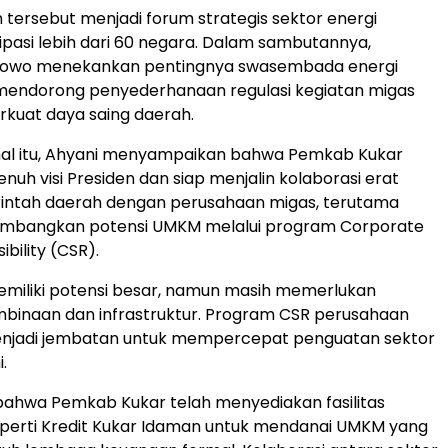
 tersebut menjadi forum strategis sektor energi
ipasi lebih dari 60 negara. Dalam sambutannya,
bowo menekankan pentingnya swasembada energi
 mendorong penyederhanaan regulasi kegiatan migas
kuat daya saing daerah.
al itu, Ahyani menyampaikan bahwa Pemkab Kukar
uh visi Presiden dan siap menjalin kolaborasi erat
intah daerah dengan perusahaan migas, terutama
bangkan potensi UMKM melalui program Corporate
ibility (CSR).
emiliki potensi besar, namun masih memerlukan
binaan dan infrastruktur. Program CSR perusahaan
enjadi jembatan untuk mempercepat penguatan sektor
i.
bahwa Pemkab Kukar telah menyediakan fasilitas
perti Kredit Kukar Idaman untuk mendanai UMKM yang