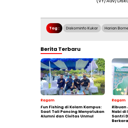
(VY/Adv/Disk
Tag :
Diskominfo Kukar
Harian Born
Berita Terbaru
Ragam
Ragam
Fun Fishing di Kolam Kampus:
Ribuan 
Saat Tali Pancing Menyatukan
Nabi di
Alumni dan Civitas Unmul
Santri 
Berkara