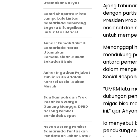
Utamakan Rakyat
Ajang tahunan
dengan partis
Samri Shaputra Minta
Lampu Lalu Lintas
Presiden Pra
Samarinda Seberang
nasional dan
Segera Difungsikan
untuk Atasi Macet
untuk memper
Anhar : Rumah Sakit di
Menanggapi h
Samarinda Harus
Utamakan
mendukung pen
Kemanusiaan, Bukan
antara pemer
Sekadar Bisnis
dalam mengem
Anhar Ingatkan Pejabat
Social Respons
Publik, Kritik Adalah
Kontrol Sosial, Bukan
Musuh
“UMKM kita m
dukungan pem
Bau Sampah dari Truk
Resahkan Warga
migas bisa m
Gunung Mangga, DPRD
ini,” ujar Ahyan
Dorong Pemkot
Bertindak Cepat
Ia menyebut 
Novan Dorong Pemkot
pendukung se
Samarinda Tuntaskan
Pendataan Lahan untuk