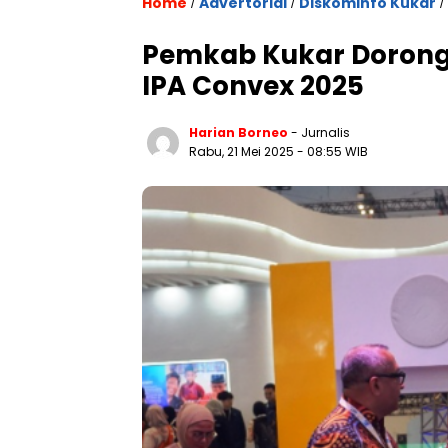
Home
Advertorial
Diskominfo Kukar
/
/
/
Pemkab Kukar Dorong
IPA Convex 2025
Harian Borneo
- Jurnalis
Rabu, 21 Mei 2025
- 08:55 WIB