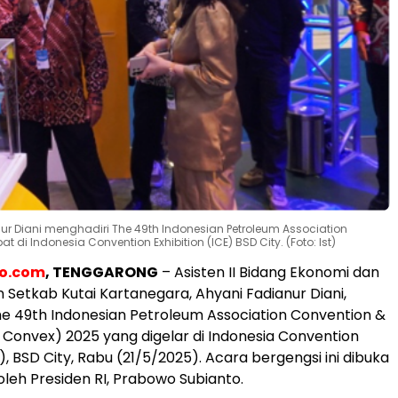
nur Diani menghadiri The 49th Indonesian Petroleum Association
 di Indonesia Convention Exhibition (ICE) BSD City. (Foto: Ist)
eo.com
, TENGGARONG
– Asisten II Bidang Ekonomi dan
etkab Kutai Kartanegara, Ahyani Fadianur Diani,
e 49th Indonesian Petroleum Association Convention &
A Convex) 2025 yang digelar di Indonesia Convention
E), BSD City, Rabu (21/5/2025). Acara bergengsi ini dibuka
oleh Presiden RI, Prabowo Subianto.