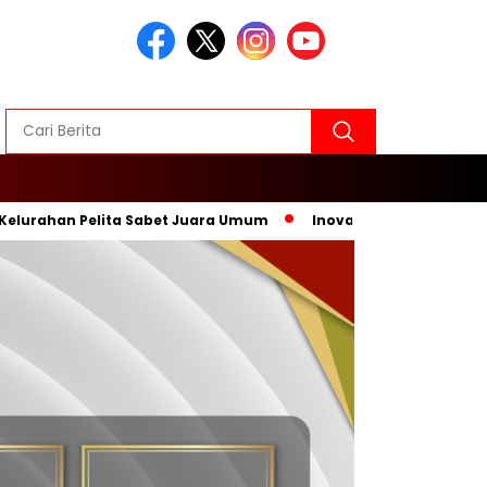
n Pelita Sabet Juara Umum
Inovasi Baru, Wali Kota Sebut P