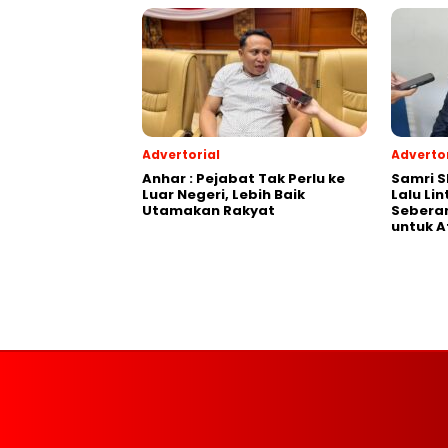
Advertorial
Advertor
Anhar : Pejabat Tak Perlu ke
Samri 
Luar Negeri, Lebih Baik
Lalu Li
Utamakan Rakyat
Seberan
untuk A