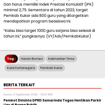
Dan harus memiliki Indek Prestasi Komulatif (IPK)
minimal 2,75. Sementara di tahun 2023, target
Pemkab Kukar ada 800 guru yang ditargetkan
mendapatkan program beasiswa ini.
“Kalau bisa target 1000 guru sarjana bisa selesai di
tahun ini,” pungkasnya. (VY/Adv/PemkabKukar)
Tag :
Harian Borneo
Kalimantan Timur
Kutai Kartanegara
Pemkab Kukar
BERITA TERKAIT
Kamis, 11 September 2025 - 16:53 WIB
Pemkot Diminta DPRD Samarinda Tegas Hentikan Parkir
Liar di Ruang Publik