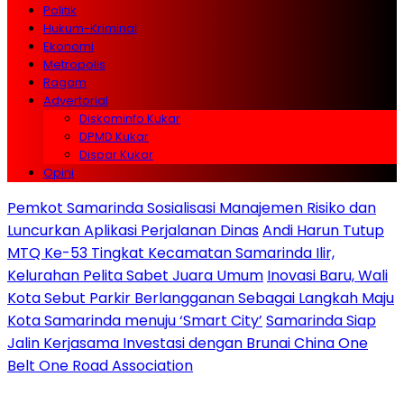
Politik
Hukum-Kriminal
Ekonomi
Metropolis
Ragam
Advertorial
Diskominfo Kukar
DPMD Kukar
Dispar Kukar
Opini
Pemkot Samarinda Sosialisasi Manajemen Risiko dan
Luncurkan Aplikasi Perjalanan Dinas
Andi Harun Tutup
MTQ Ke-53 Tingkat Kecamatan Samarinda Ilir,
Kelurahan Pelita Sabet Juara Umum
Inovasi Baru, Wali
Kota Sebut Parkir Berlangganan Sebagai Langkah Maju
Kota Samarinda menuju ‘Smart City’
Samarinda Siap
Jalin Kerjasama Investasi dengan Brunai China One
Belt One Road Association