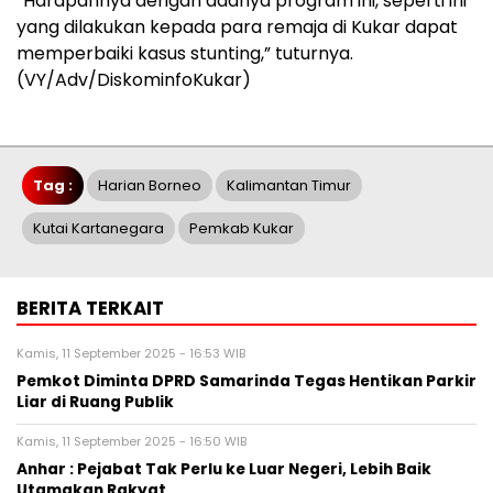
“Harapannya dengan adanya program ini, seperti ini
yang dilakukan kepada para remaja di Kukar dapat
memperbaiki kasus stunting,” tuturnya.
(VY/Adv/DiskominfoKukar)
Tag :
Harian Borneo
Kalimantan Timur
Kutai Kartanegara
Pemkab Kukar
BERITA TERKAIT
Kamis, 11 September 2025 - 16:53 WIB
Pemkot Diminta DPRD Samarinda Tegas Hentikan Parkir
Liar di Ruang Publik
Kamis, 11 September 2025 - 16:50 WIB
Anhar : Pejabat Tak Perlu ke Luar Negeri, Lebih Baik
Utamakan Rakyat