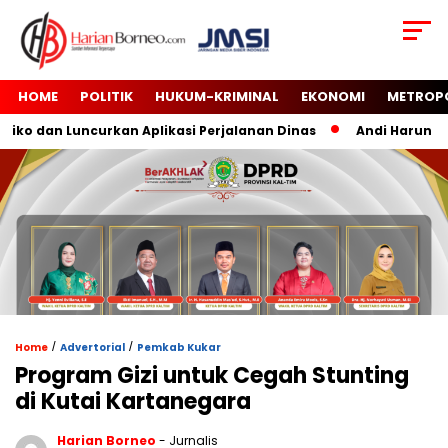
HOME
POLITIK
HUKUM-KRIMINAL
EKONOMI
METROP
ko dan Luncurkan Aplikasi Perjalanan Dinas
Andi Harun Tut
/
/
Home
Advertorial
Pemkab Kukar
Program Gizi untuk Cegah Stunting
di Kutai Kartanegara
Harian Borneo
- Jurnalis