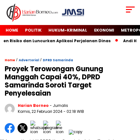
HOME
POLITIK
HUKUM-KRIMINAL
EKONOMI
METROP
 Risiko dan Luncurkan Aplikasi Perjalanan Dinas
Andi Haru
/
/
Home
Advertorial
DPRD Samarinda
Proyek Terowongan Gunung
Manggah Capai 40%, DPRD
Samarinda Soroti Target
Penyelesaian
Harian Borneo
- Jurnalis
Kamis, 22 Februari 2024
- 02:18 WIB