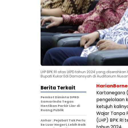
LHP BPK RI atas LKPD tahun 2024 yang diserahka
Bupati Kukar Edi Damansyah di Auditorium Nusant
HarianBorn
Berita Terkait
Kartanegara 
Pemkot Diminta DPRD
pengelolaan 
Samarinda Tegas
ketujuh kaliny
Hentikan Parkir Liar di
Ruang Publik
Wajar Tanpa 
(LHP) BPK RI
Anhar : Pejabat Tak Perlu
ke Luar Negeri, Lebih Baik
tahun 2024.