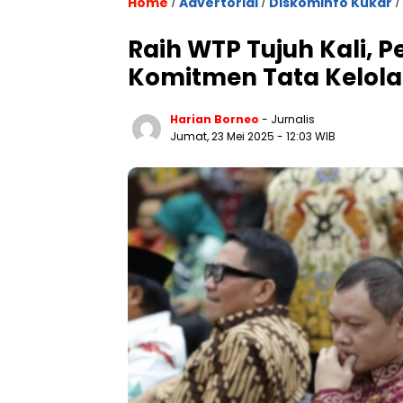
Home
Advertorial
Diskominfo Kukar
/
/
/
Raih WTP Tujuh Kali,
Komitmen Tata Kelola
Harian Borneo
- Jurnalis
Jumat, 23 Mei 2025
- 12:03 WIB