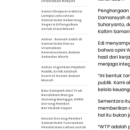
Utamakan Rakyat
Penghargaan t
Samri Shaputra Minta
Lampu Lalu Lintas
Damansyah da
Samarinda Seberang
Suharyanto, d
Segera Difungsikan
untuk Atasi Macet
Kaltim Samari
Anhar : Rumah Sakit di
Edi menyampa
Samarinda Harus
Utamakan
bahwa opini W
Kemanusiaan, Bukan
hasil dari ker
Sekadar Bisnis
menjaga integ
Anhar Ingatkan Pejabat
Publik, Kritik Adalah
“Ini bentuk 
Kontrol Sosial, Bukan
Musuh
publik. Kami 
kelola keuanga
Bau Sampah dari Truk
Resahkan Warga
Gunung Mangga, DPRD
Sementara it
Dorong Pemkot
memberikan c
Bertindak Cepat
hal itu bukan
Novan Dorong Pemkot
Samarinda Tuntaskan
“WTP adalah p
Pendataan Lahan untuk