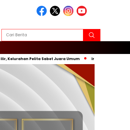
rahan Pelita Sabet Juara Umum
Inovasi Baru, Wali Kota Se