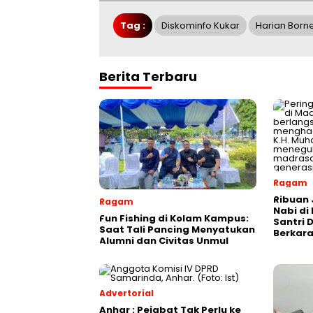
Tag :
Diskominfo Kukar
Harian Born
Berita Terbaru
Ragam
Ribuan 
Ragam
Nabi di
Fun Fishing di Kolam Kampus:
Santri 
Saat Tali Pancing Menyatukan
Berkara
Alumni dan Civitas Unmul
Advertorial
Anhar : Pejabat Tak Perlu ke