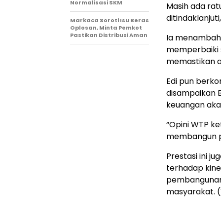
Normalisasi SKM
Masih ada ra
ditindaklanjuti
Markaca Soroti Isu Beras
Oplosan, Minta Pemkot
Pastikan Distribusi Aman
Ia menambahk
memperbaiki 
memastikan ak
Edi pun berk
disampaikan 
keuangan akan
“Opini WTP ke
membangun pe
Prestasi ini 
terhadap kin
pembangunan d
masyarakat. 