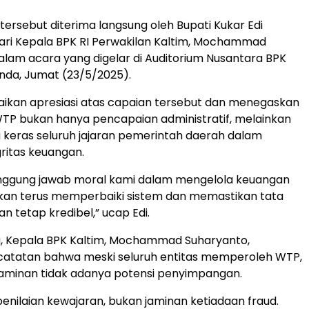
ersebut diterima langsung oleh Bupati Kukar Edi
ri Kepala BPK RI Perwakilan Kaltim, Mochammad
alam acara yang digelar di Auditorium Nusantara BPK
nda, Jumat (23/5/2025).
ikan apresiasi atas capaian tersebut dan menegaskan
TP bukan hanya pencapaian administratif, melainkan
ja keras seluruh jajaran pemerintah daerah dalam
ritas keuangan.
tanggung jawab moral kami dalam mengelola keuangan
akan terus memperbaiki sistem dan memastikan tata
n tetap kredibel,” ucap Edi.
u, Kepala BPK Kaltim, Mochammad Suharyanto,
atatan bahwa meski seluruh entitas memperoleh WTP,
 jaminan tidak adanya potensi penyimpangan.
enilaian kewajaran, bukan jaminan ketiadaan fraud.