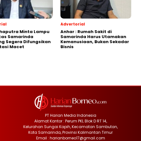
ial
Advertorial
Shaputra Minta Lampu
Anhar : Rumah Sakit di
ntas Samarinda
Samarinda Harus Utamakan
g Segera Difungsikan
Kemanusiaan, Bukan Sekadar
tasi Macet
Bisnis
PT Harian Media Indonesia
Alamat Kantor : Perum PKL Blok D RT 14,
Kelurahan Sungai Kapih, Kecamatan Sambutan,
Kota Samarinda, Provinsi Kalimantan Timur
Email : harianborneo17@gmail.com