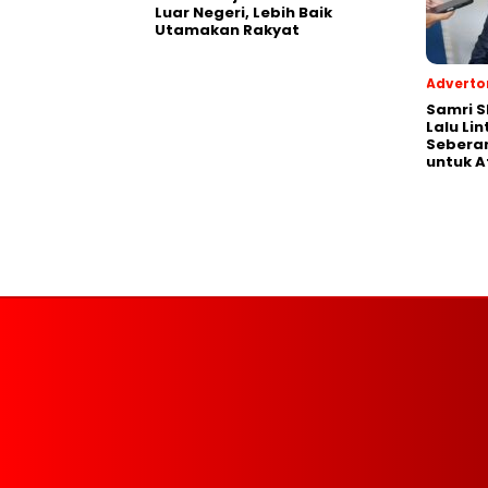
Luar Negeri, Lebih Baik
Utamakan Rakyat
Advertor
Samri 
Lalu Li
Seberan
untuk A