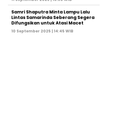
Samri Shaputra Minta Lampu Lalu
Lintas Samarinda Seberang Segera
Difungsikan untuk Atasi Macet
10 September 2025 | 14:45 WIB