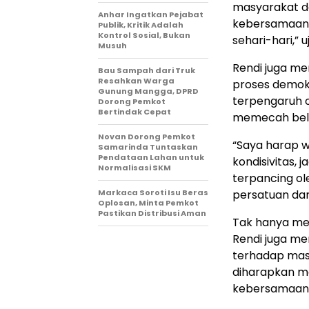
masyarakat d
Anhar Ingatkan Pejabat
kebersamaan,
Publik, Kritik Adalah
Kontrol Sosial, Bukan
sehari-hari,” u
Musuh
Rendi juga me
Bau Sampah dari Truk
Resahkan Warga
proses demok
Gunung Mangga, DPRD
terpengaruh o
Dorong Pemkot
Bertindak Cepat
memecah bel
Novan Dorong Pemkot
“Saya harap 
Samarinda Tuntaskan
Pendataan Lahan untuk
kondisivitas,
Normalisasi SKM
terpancing o
Markaca Soroti Isu Beras
persatuan dan
Oplosan, Minta Pemkot
Pastikan Distribusi Aman
Tak hanya me
Rendi juga me
terhadap masy
diharapkan m
kebersamaan