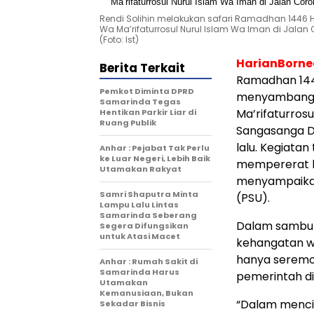
Rendi Solihin melakukan safari Ramadhan 1446 Hij
Wa Ma’rifaturrosul Nurul Islam Wa Iman di Ja
(Foto: Ist)
HarianBorn
Berita Terkait
Ramadhan 1446 
Pemkot Diminta DPRD
menyambangi M
Samarinda Tegas
Ma’rifaturros
Hentikan Parkir Liar di
Ruang Publik
Sangasanga D
lalu. Kegiat
Anhar : Pejabat Tak Perlu
ke Luar Negeri, Lebih Baik
mempererat h
Utamakan Rakyat
menyampaikan
Samri Shaputra Minta
(PSU).
Lampu Lalu Lintas
Samarinda Seberang
Dalam sambut
Segera Difungsikan
untuk Atasi Macet
kehangatan w
hanya seremo
Anhar : Rumah Sakit di
Samarinda Harus
pemerintah d
Utamakan
Kemanusiaan, Bukan
“Dalam menci
Sekadar Bisnis