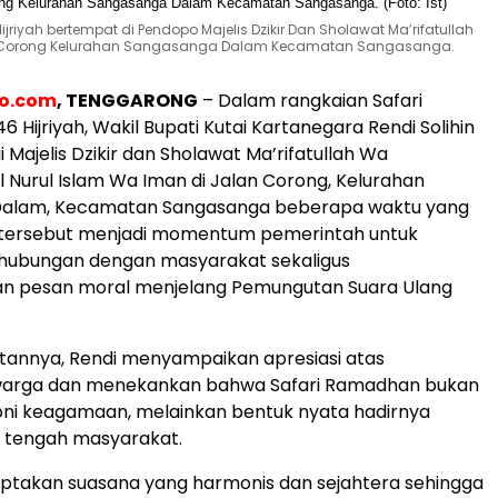
riyah bertempat di Pendopo Majelis Dzikir Dan Sholawat Ma’rifatullah
lan Corong Kelurahan Sangasanga Dalam Kecamatan Sangasanga.
eo.com
, TENGGARONG
– Dalam rangkaian Safari
Hijriyah, Wakil Bupati Kutai Kartanegara Rendi Solihin
ajelis Dzikir dan Sholawat Ma’rifatullah Wa
ul Nurul Islam Wa Iman di Jalan Corong, Kelurahan
alam, Kecamatan Sangasanga beberapa waktu yang
an tersebut menjadi momentum pemerintah untuk
ubungan dengan masyarakat sekaligus
 pesan moral menjelang Pemungutan Suara Ulang
annya, Rendi menyampaikan apresiasi atas
arga dan menekankan bahwa Safari Ramadhan bukan
ni keagamaan, melainkan bentuk nyata hadirnya
i tengah masyarakat.
ptakan suasana yang harmonis dan sejahtera sehingga