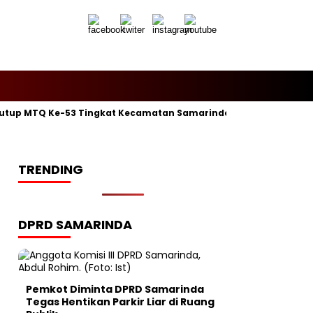
utup MTQ Ke-53 Tingkat Kecamatan Samarinda Ilir, Kelurahan P
TRENDING
DPRD SAMARINDA
Pemkot Diminta DPRD Samarinda
Tegas Hentikan Parkir Liar di Ruang