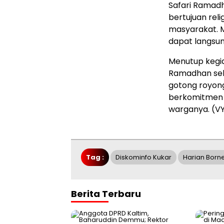
Safari Ramadh
bertujuan reli
masyarakat. M
dapat langsun
Menutup kegi
Ramadhan se
gotong royong
berkomitmen u
warganya. (V
Tag :
Diskominfo Kukar
Harian Born
Berita Terbaru