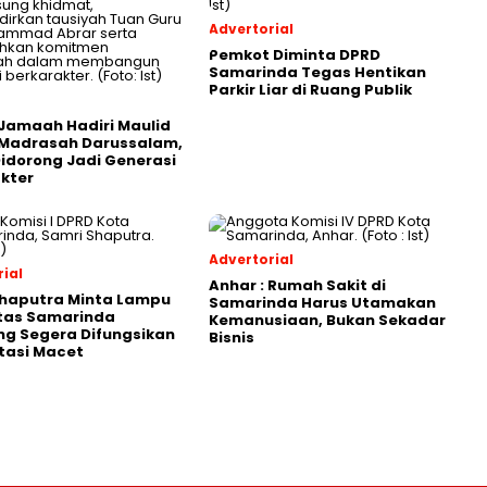
Advertorial
Pemkot Diminta DPRD
Samarinda Tegas Hentikan
Parkir Liar di Ruang Publik
Jamaah Hadiri Maulid
 Madrasah Darussalam,
Didorong Jadi Generasi
kter
Advertorial
ial
Anhar : Rumah Sakit di
Shaputra Minta Lampu
Samarinda Harus Utamakan
ntas Samarinda
Kemanusiaan, Bukan Sekadar
g Segera Difungsikan
Bisnis
tasi Macet