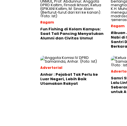
Ragam
Ragam
Fun Fishing di Kolam Kampus:
Ribuan 
Saat Tali Pancing Menyatukan
Nabi di
Alumni dan Civitas Unmul
Santri 
Berkara
Advertorial
Advertor
Anhar : Pejabat Tak Perlu ke
Samri 
Luar Negeri, Lebih Baik
Lalu Li
Utamakan Rakyat
Seberan
untuk A