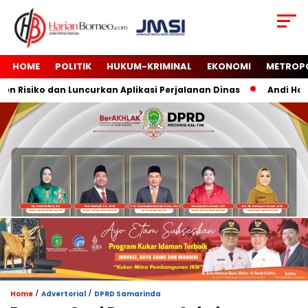
HOME
POLITIK
HUKUM-KRIMINAL
EKONOMI
METROP
Risiko dan Luncurkan Aplikasi Perjalanan Dinas
Andi Harun
/
/
Home
Advertorial
DPRD Samarinda