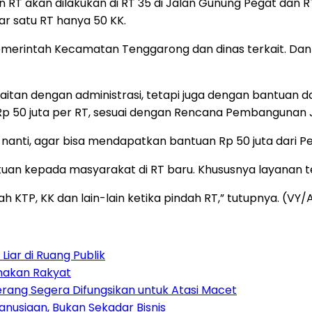
 akan dilakukan di RT 35 di Jalan Gunung Pegat dan RT 2
dar satu RT hanya 50 KK.
merintah Kecamatan Tenggarong dan dinas terkait. Dan 
tan dengan administrasi, tetapi juga dengan bantuan da
p 50 juta per RT, sesuai dengan Rencana Pembangunan
 nanti, agar bisa mendapatkan bantuan Rp 50 juta dari P
ntuan kepada masyarakat di RT baru. Khususnya layanan 
KTP, KK dan lain-lain ketika pindah RT,” tutupnya. (VY
iar di Ruang Publik
amakan Rakyat
rang Segera Difungsikan untuk Atasi Macet
nusiaan, Bukan Sekadar Bisnis