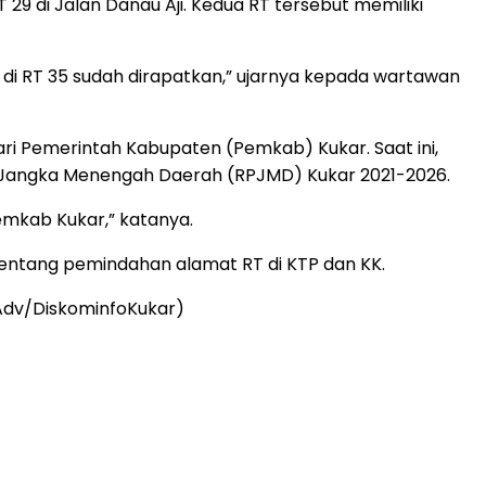
9 di Jalan Danau Aji. Kedua RT tersebut memiliki
di RT 35 sudah dirapatkan,” ujarnya kepada wartawan
ri Pemerintah Kabupaten (Pemkab) Kukar. Saat ini,
 Jangka Menengah Daerah (RPJMD) Kukar 2021-2026.
emkab Kukar,” katanya.
tentang pemindahan alamat RT di KTP dan KK.
/Adv/DiskominfoKukar)