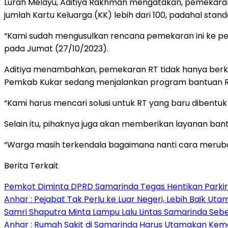
Lurah Melayu, Aditiya Rakhman mengatakan, pemekaran RT
jumlah Kartu Keluarga (KK) lebih dari 100, padahal stan
“Kami sudah mengusulkan rencana pemekaran ini ke pe
pada Jumat (27/10/2023).
Aditiya menambahkan, pemekaran RT tidak hanya berkai
Pemkab Kukar sedang menjalankan program bantuan R
“Kami harus mencari solusi untuk RT yang baru dibentuk
Selain itu, pihaknya juga akan memberikan layanan ba
“Warga masih terkendala bagaimana nanti cara merubah 
Berita Terkait
Pemkot Diminta DPRD Samarinda Tegas Hentikan Parkir L
Anhar : Pejabat Tak Perlu ke Luar Negeri, Lebih Baik Ut
Samri Shaputra Minta Lampu Lalu Lintas Samarinda Sebe
Anhar : Rumah Sakit di Samarinda Harus Utamakan Kema