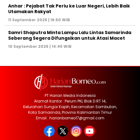
Anhar : Pejabat Tak Perlu ke Luar Negeri, Lebih Baik
Utamakan Rakyat
11 September 2025 | 16:50 WIB
Samri Shaputra Minta Lampu Lalu Lintas Samarinda
Seberang Segera Difungsikan untuk Atasi Macet
10 September 2025 | 14:45 WIB
PT Harian Media Indonesia
Alamat Kantor : Perum PKL Blok D RT 14,
Kelurahan Sungai Kapih, Kecamatan Sambutan,
Kota Samarinda, Provinsi Kalimantan Timur
Email : harianborneo17@gmail.com