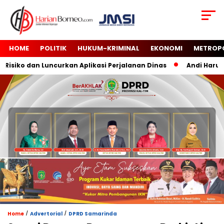
HOME
POLITIK
HUKUM-KRIMINAL
EKONOMI
METROP
iko dan Luncurkan Aplikasi Perjalanan Dinas
Andi Harun Tu
/
/
Home
Advertorial
DPRD Samarinda