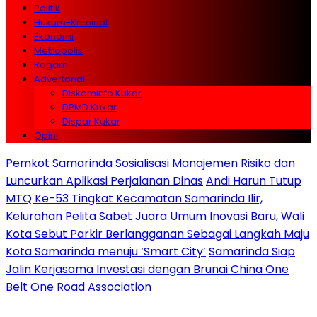
Politik
Hukum-Kriminal
Ekonomi
Metropolis
Ragam
Advertorial
Diskominfo Kukar
DPMD Kukar
Dispar Kukar
Opini
Pemkot Samarinda Sosialisasi Manajemen Risiko dan
Luncurkan Aplikasi Perjalanan Dinas
Andi Harun Tutup
MTQ Ke-53 Tingkat Kecamatan Samarinda Ilir,
Kelurahan Pelita Sabet Juara Umum
Inovasi Baru, Wali
Kota Sebut Parkir Berlangganan Sebagai Langkah Maju
Kota Samarinda menuju ‘Smart City’
Samarinda Siap
Jalin Kerjasama Investasi dengan Brunai China One
Belt One Road Association