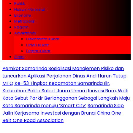
Politik
Hukum-Kriminal
Ekonomi
Metropolis
Ragam
Advertorial
Diskominfo Kukar
DPMD Kukar
Dispar Kukar
Opini
Pemkot Samarinda Sosialisasi Manajemen Risiko dan
Luncurkan Aplikasi Perjalanan Dinas
Andi Harun Tutup
MTQ Ke-53 Tingkat Kecamatan Samarinda Ilir,
Kelurahan Pelita Sabet Juara Umum
Inovasi Baru, Wali
Kota Sebut Parkir Berlangganan Sebagai Langkah Maju
Kota Samarinda menuju ‘Smart City’
Samarinda Siap
Jalin Kerjasama Investasi dengan Brunai China One
Belt One Road Association