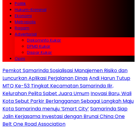
Politik
Hukum-Kriminal
Ekonomi
Metropolis
Ragam
Advertorial
Diskominfo Kukar
DPMD Kukar
Dispar Kukar
Opini
Pemkot Samarinda Sosialisasi Manajemen Risiko dan
Luncurkan Aplikasi Perjalanan Dinas
Andi Harun Tutup
MTQ Ke-53 Tingkat Kecamatan Samarinda Ilir,
Kelurahan Pelita Sabet Juara Umum
Inovasi Baru, Wali
Kota Sebut Parkir Berlangganan Sebagai Langkah Maju
Kota Samarinda menuju ‘Smart City’
Samarinda Siap
Jalin Kerjasama Investasi dengan Brunai China One
Belt One Road Association