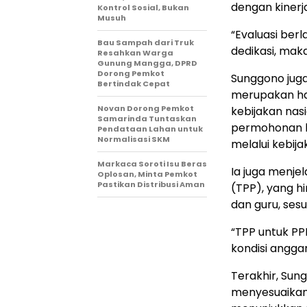
dengan kinerj
Kontrol Sosial, Bukan
Musuh
“Evaluasi ber
Bau Sampah dari Truk
dedikasi, maka
Resahkan Warga
Gunung Mangga, DPRD
Dorong Pemkot
Sunggono jug
Bertindak Cepat
merupakan has
Novan Dorong Pemkot
kebijakan nas
Samarinda Tuntaskan
permohonan ke
Pendataan Lahan untuk
Normalisasi SKM
melalui kebij
Markaca Soroti Isu Beras
Ia juga menj
Oplosan, Minta Pemkot
Pastikan Distribusi Aman
(TPP), yang h
dan guru, ses
“TPP untuk PPP
kondisi angga
Terakhir, Sun
menyesuaikan 