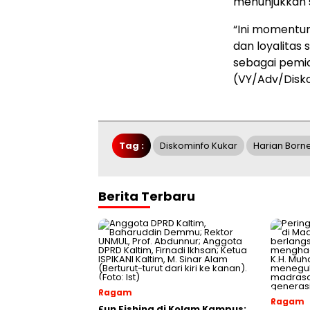
menunjukkan s
“Ini momentu
dan loyalitas 
sebagai pemi
(VY/Adv/Disk
Tag :
Diskominfo Kukar
Harian Born
Berita Terbaru
Ragam
Ragam
Fun Fishing di Kolam Kampus: