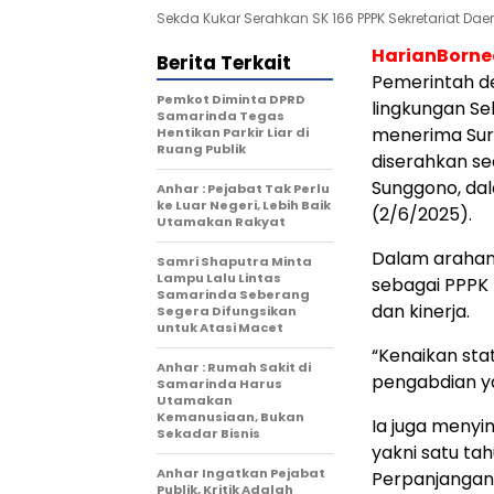
Sekda Kukar Serahkan SK 166 PPPK Sekretariat Daera
HarianBorn
Berita Terkait
Pemerintah de
Pemkot Diminta DPRD
lingkungan Se
Samarinda Tegas
menerima Sur
Hentikan Parkir Liar di
Ruang Publik
diserahkan se
Sunggono, dal
Anhar : Pejabat Tak Perlu
ke Luar Negeri, Lebih Baik
(2/6/2025).
Utamakan Rakyat
Dalam arahan
Samri Shaputra Minta
Lampu Lalu Lintas
sebagai PPPK
Samarinda Seberang
dan kinerja.
Segera Difungsikan
untuk Atasi Macet
“Kenaikan stat
Anhar : Rumah Sakit di
pengabdian ya
Samarinda Harus
Utamakan
Kemanusiaan, Bukan
Ia juga menyi
Sekadar Bisnis
yakni satu ta
Anhar Ingatkan Pejabat
Perpanjangan 
Publik, Kritik Adalah