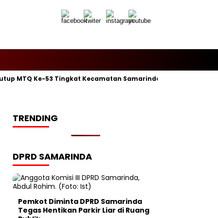
utup MTQ Ke-53 Tingkat Kecamatan Samarinda Ilir, Kelurahan P
TRENDING
DPRD SAMARINDA
Pemkot Diminta DPRD Samarinda
Tegas Hentikan Parkir Liar di Ruang