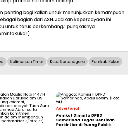
ikap profesional dalam bekerja.
m penting bagi kalian untuk menunjukkan kemampuan
sebagai bagian dari ASN. Jadikan kepercayaan ini
cu untuk terus berkembang,” pungkasnya.
ominfoKukar)
eo
Kalimantan Timur
Kutai Kartanegara
Pemkab Kukar
Advertorial
Pemkot Diminta DPRD
Samarinda Tegas Hentikan
Parkir Liar di Ruang Publik