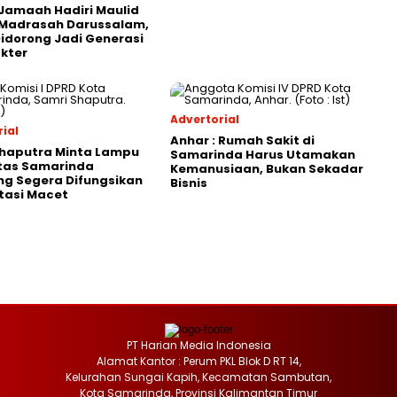
Jamaah Hadiri Maulid
 Madrasah Darussalam,
Didorong Jadi Generasi
kter
Advertorial
ial
Anhar : Rumah Sakit di
Shaputra Minta Lampu
Samarinda Harus Utamakan
ntas Samarinda
Kemanusiaan, Bukan Sekadar
g Segera Difungsikan
Bisnis
tasi Macet
PT Harian Media Indonesia
Alamat Kantor : Perum PKL Blok D RT 14,
Kelurahan Sungai Kapih, Kecamatan Sambutan,
Kota Samarinda, Provinsi Kalimantan Timur