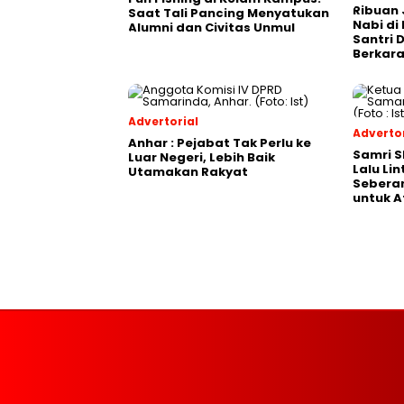
Ribuan 
Saat Tali Pancing Menyatukan
Nabi di
Alumni dan Civitas Unmul
Santri 
Berkara
Advertorial
Advertor
Anhar : Pejabat Tak Perlu ke
Samri 
Luar Negeri, Lebih Baik
Lalu Li
Utamakan Rakyat
Seberan
untuk A