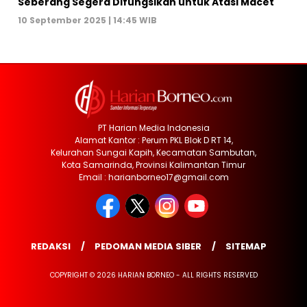
Seberang Segera Difungsikan untuk Atasi Macet
10 September 2025 | 14:45 WIB
PT Harian Media Indonesia
Alamat Kantor : Perum PKL Blok D RT 14,
Kelurahan Sungai Kapih, Kecamatan Sambutan,
Kota Samarinda, Provinsi Kalimantan Timur
Email : harianborneo17@gmail.com
REDAKSI
PEDOMAN MEDIA SIBER
SITEMAP
COPYRIGHT © 2026 HARIAN BORNEO - ALL RIGHTS RESERVED