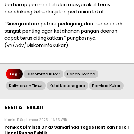
berharap pemerintah dan masyarakat terus
mendukung keberlanjutan pertanian lokal.
“Sinergi antara petani, pedagang, dan pemerintah
sangat penting agar ketahanan pangan daerah
dapat terus ditingkatkan,” pungkasnya.
(VY/Adv/DiskominfoKukar)
Tag :
Diskominfo Kukar
Harian Borneo
Kalimantan Timur
Kutai Kartanegara
Pemkab Kukar
BERITA TERKAIT
Kamis, 11 September 2025 - 16:53 WIB
Pemkot Diminta DPRD Samarinda Tegas Hentikan Parkir
Liar di Ruang Publik