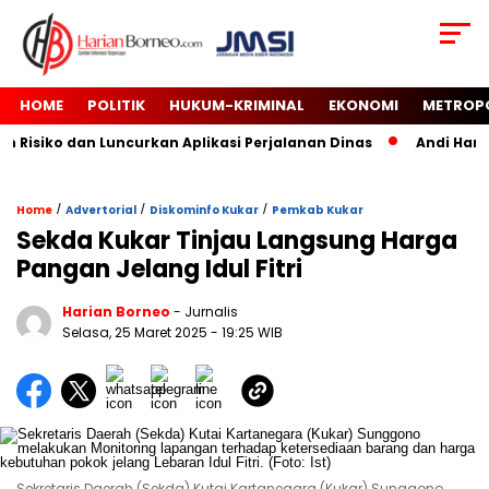
HOME
POLITIK
HUKUM-KRIMINAL
EKONOMI
METROP
isiko dan Luncurkan Aplikasi Perjalanan Dinas
Andi Harun 
/
/
/
Home
Advertorial
Diskominfo Kukar
Pemkab Kukar
Sekda Kukar Tinjau Langsung Harga
Pangan Jelang Idul Fitri
Harian Borneo
- Jurnalis
Selasa, 25 Maret 2025
- 19:25 WIB
Sekretaris Daerah (Sekda) Kutai Kartanegara (Kukar) Sunggono