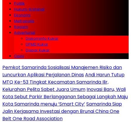
Politik
Hukum-Kriminal
Ekonomi
Metropolis
Ragam
Advertorial
Diskominfo Kukar
DPMD Kukar
Dispar Kukar
Opini
Pemkot Samarinda Sosialisasi Manajemen Risiko dan
Luncurkan Aplikasi Perjalanan Dinas
Andi Harun Tutup
MTQ Ke-53 Tingkat Kecamatan Samarinda Ilir,
Kelurahan Pelita Sabet Juara Umum
Inovasi Baru, Wali
Kota Sebut Parkir Berlangganan Sebagai Langkah Maju
Kota Samarinda menuju ‘Smart City’
Samarinda Siap
Jalin Kerjasama Investasi dengan Brunai China One
Belt One Road Association