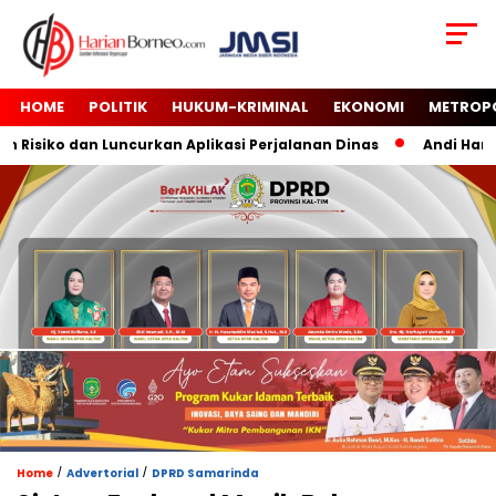
HOME
POLITIK
HUKUM-KRIMINAL
EKONOMI
METROP
siko dan Luncurkan Aplikasi Perjalanan Dinas
Andi Harun T
/
/
Home
Advertorial
DPRD Samarinda