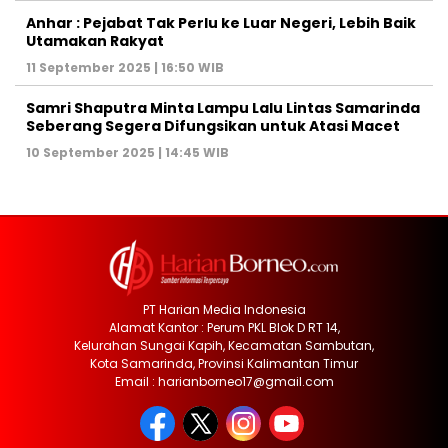
Anhar : Pejabat Tak Perlu ke Luar Negeri, Lebih Baik
Utamakan Rakyat
11 September 2025 | 16:50 WIB
Samri Shaputra Minta Lampu Lalu Lintas Samarinda
Seberang Segera Difungsikan untuk Atasi Macet
10 September 2025 | 14:45 WIB
PT Harian Media Indonesia
Alamat Kantor : Perum PKL Blok D RT 14,
Kelurahan Sungai Kapih, Kecamatan Sambutan,
Kota Samarinda, Provinsi Kalimantan Timur
Email : harianborneo17@gmail.com