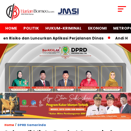
HOME
POLITIK
HUKUM-KRIMINAL
EKONOMI
METROP
 Risiko dan Luncurkan Aplikasi Perjalanan Dinas
Andi Haru
/
Home
DPRD Samarinda