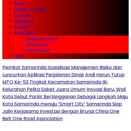
Politik
Hukum-Kriminal
Ekonomi
Metropolis
Ragam
Advertorial
Diskominfo Kukar
DPMD Kukar
Dispar Kukar
Opini
Pemkot Samarinda Sosialisasi Manajemen Risiko dan
Luncurkan Aplikasi Perjalanan Dinas
Andi Harun Tutup
MTQ Ke-53 Tingkat Kecamatan Samarinda Ilir,
Kelurahan Pelita Sabet Juara Umum
Inovasi Baru, Wali
Kota Sebut Parkir Berlangganan Sebagai Langkah Maju
Kota Samarinda menuju ‘Smart City’
Samarinda Siap
Jalin Kerjasama Investasi dengan Brunai China One
Belt One Road Association