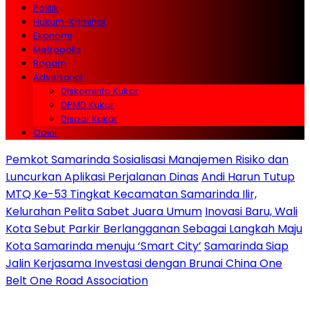
Politik
Hukum-Kriminal
Ekonomi
Metropolis
Ragam
Advertorial
Diskominfo Kukar
DPMD Kukar
Dispar Kukar
Opini
Pemkot Samarinda Sosialisasi Manajemen Risiko dan
Luncurkan Aplikasi Perjalanan Dinas
Andi Harun Tutup
MTQ Ke-53 Tingkat Kecamatan Samarinda Ilir,
Kelurahan Pelita Sabet Juara Umum
Inovasi Baru, Wali
Kota Sebut Parkir Berlangganan Sebagai Langkah Maju
Kota Samarinda menuju ‘Smart City’
Samarinda Siap
Jalin Kerjasama Investasi dengan Brunai China One
Belt One Road Association