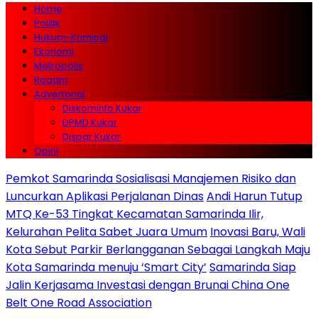
Home
Politik
Hukum-Kriminal
Ekonomi
Metropolis
Ragam
Advertorial
Diskominfo Kukar
DPMD Kukar
Dispar Kukar
Opini
Pemkot Samarinda Sosialisasi Manajemen Risiko dan
Luncurkan Aplikasi Perjalanan Dinas
Andi Harun Tutup
MTQ Ke-53 Tingkat Kecamatan Samarinda Ilir,
Kelurahan Pelita Sabet Juara Umum
Inovasi Baru, Wali
Kota Sebut Parkir Berlangganan Sebagai Langkah Maju
Kota Samarinda menuju ‘Smart City’
Samarinda Siap
Jalin Kerjasama Investasi dengan Brunai China One
Belt One Road Association