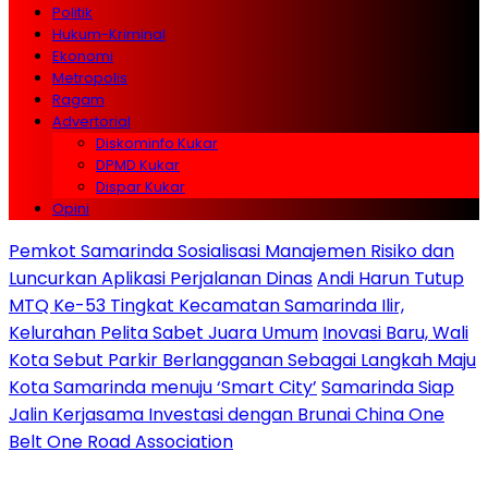
Politik
Hukum-Kriminal
Ekonomi
Metropolis
Ragam
Advertorial
Diskominfo Kukar
DPMD Kukar
Dispar Kukar
Opini
Pemkot Samarinda Sosialisasi Manajemen Risiko dan
Luncurkan Aplikasi Perjalanan Dinas
Andi Harun Tutup
MTQ Ke-53 Tingkat Kecamatan Samarinda Ilir,
Kelurahan Pelita Sabet Juara Umum
Inovasi Baru, Wali
Kota Sebut Parkir Berlangganan Sebagai Langkah Maju
Kota Samarinda menuju ‘Smart City’
Samarinda Siap
Jalin Kerjasama Investasi dengan Brunai China One
Belt One Road Association