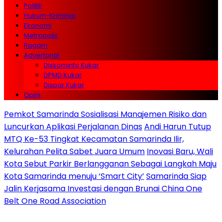
Politik
Hukum-Kriminal
Ekonomi
Metropolis
Ragam
Advertorial
Diskominfo Kukar
DPMD Kukar
Dispar Kukar
Opini
Pemkot Samarinda Sosialisasi Manajemen Risiko dan
Luncurkan Aplikasi Perjalanan Dinas
Andi Harun Tutup
MTQ Ke-53 Tingkat Kecamatan Samarinda Ilir,
Kelurahan Pelita Sabet Juara Umum
Inovasi Baru, Wali
Kota Sebut Parkir Berlangganan Sebagai Langkah Maju
Kota Samarinda menuju ‘Smart City’
Samarinda Siap
Jalin Kerjasama Investasi dengan Brunai China One
Belt One Road Association