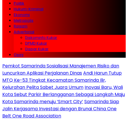
Politik
Hukum-Kriminal
Ekonomi
Metropolis
Ragam
Advertorial
Diskominfo Kukar
DPMD Kukar
Dispar Kukar
Opini
Pemkot Samarinda Sosialisasi Manajemen Risiko dan
Luncurkan Aplikasi Perjalanan Dinas
Andi Harun Tutup
MTQ Ke-53 Tingkat Kecamatan Samarinda Ilir,
Kelurahan Pelita Sabet Juara Umum
Inovasi Baru, Wali
Kota Sebut Parkir Berlangganan Sebagai Langkah Maju
Kota Samarinda menuju ‘Smart City’
Samarinda Siap
Jalin Kerjasama Investasi dengan Brunai China One
Belt One Road Association