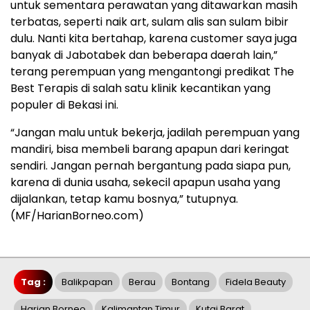
untuk sementara perawatan yang ditawarkan masih
terbatas, seperti naik art, sulam alis san sulam bibir
dulu. Nanti kita bertahap, karena customer saya juga
banyak di Jabotabek dan beberapa daerah lain,”
terang perempuan yang mengantongi predikat The
Best Terapis di salah satu klinik kecantikan yang
populer di Bekasi ini.
“Jangan malu untuk bekerja, jadilah perempuan yang
mandiri, bisa membeli barang apapun dari keringat
sendiri. Jangan pernah bergantung pada siapa pun,
karena di dunia usaha, sekecil apapun usaha yang
dijalankan, tetap kamu bosnya,” tutupnya.
(MF/HarianBorneo.com)
Tag :
Balikpapan
Berau
Bontang
Fidela Beauty
Harian Borneo
Kalimantan Timur
Kutai Barat