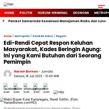
HOME
POLITIK
HUKUM-KRIMINAL
EKONOMI
METROP
Pemkot Samarinda Sosialisasi Manajemen Risiko dan Luncur
/
/
/
Home
Metropolis
Pemkab Kukar
Ragam
Edi-Rendi Cepat Respon Keluhan
Masyarakat, Kades Beringin Agung:
Ini yang Kami Butuhan dari Seorang
Pemimpin
Harian Borneo
- Jurnalis
Selasa, 18 Juli 2023
- 10:40 WIB
Wakil Bupati Kutai Kartanegara, Rendi Solihin. (Foto: