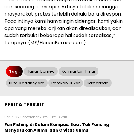
dari seorang pemimpin. Artinya tidak menunggu
masyarakat protes terlebih dahulu baru direspon.
Pada intinya kami hanya ingin didengar, kami yakin
apa yang mereka janjikan akan direalisasikan, dan
sudah terbukti beberapa hal sudah terealisasi,”
tutupnya. (MF/HarianBorneo.com)
Tag :
Harian Borneo
Kalimantan Timur
Kutai Kartanegara
Pemkab Kukar
Samarinda
BERITA TERKAIT
Senin, 22 September 2025 - 12:53 WIB
Fun Fishing di Kolam Kampus: Saat Tali Pancing
Menyatukan Alumni dan Civitas Unmul