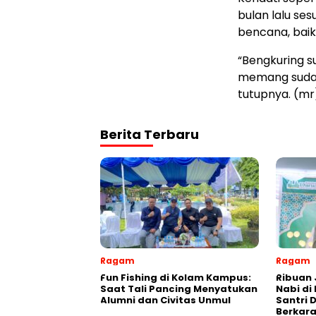
bulan lalu ses
bencana, baik
“Bengkuring su
memang sudah 
tutupnya. (mr
Berita Terbaru
Ragam
Ragam
Fun Fishing di Kolam Kampus:
Ribuan 
Saat Tali Pancing Menyatukan
Nabi di
Alumni dan Civitas Unmul
Santri 
Berkara