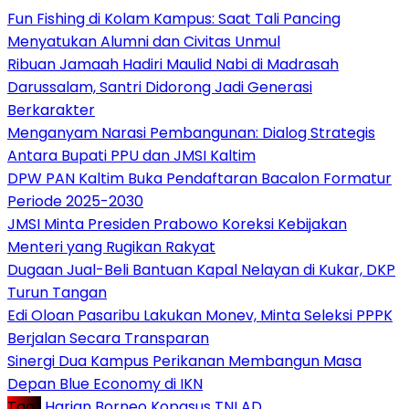
Fun Fishing di Kolam Kampus: Saat Tali Pancing
Menyatukan Alumni dan Civitas Unmul
Ribuan Jamaah Hadiri Maulid Nabi di Madrasah
Darussalam, Santri Didorong Jadi Generasi
Berkarakter
Menganyam Narasi Pembangunan: Dialog Strategis
Antara Bupati PPU dan JMSI Kaltim
DPW PAN Kaltim Buka Pendaftaran Bacalon Formatur
Periode 2025-2030
JMSI Minta Presiden Prabowo Koreksi Kebijakan
Menteri yang Rugikan Rakyat
Dugaan Jual-Beli Bantuan Kapal Nelayan di Kukar, DKP
Turun Tangan
Edi Oloan Pasaribu Lakukan Monev, Minta Seleksi PPPK
Berjalan Secara Transparan
Sinergi Dua Kampus Perikanan Membangun Masa
Depan Blue Economy di IKN
Tag :
Harian Borneo
Kopasus
TNI AD