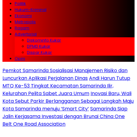
Politik
Hukum-Kriminal
Ekonomi
Metropolis
Ragam
Advertorial
Diskominfo Kukar
DPMD Kukar
Dispar Kukar
Opini
Pemkot Samarinda Sosialisasi Manajemen Risiko dan
Luncurkan Aplikasi Perjalanan Dinas
Andi Harun Tutup
MTQ Ke-53 Tingkat Kecamatan Samarinda Ilir,
Kelurahan Pelita Sabet Juara Umum
Inovasi Baru, Wali
Kota Sebut Parkir Berlangganan Sebagai Langkah Maju
Kota Samarinda menuju ‘Smart City’
Samarinda Siap
Jalin Kerjasama Investasi dengan Brunai China One
Belt One Road Association