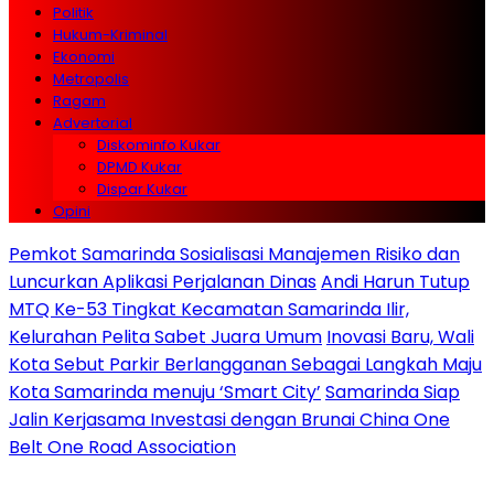
Politik
Hukum-Kriminal
Ekonomi
Metropolis
Ragam
Advertorial
Diskominfo Kukar
DPMD Kukar
Dispar Kukar
Opini
Pemkot Samarinda Sosialisasi Manajemen Risiko dan
Luncurkan Aplikasi Perjalanan Dinas
Andi Harun Tutup
MTQ Ke-53 Tingkat Kecamatan Samarinda Ilir,
Kelurahan Pelita Sabet Juara Umum
Inovasi Baru, Wali
Kota Sebut Parkir Berlangganan Sebagai Langkah Maju
Kota Samarinda menuju ‘Smart City’
Samarinda Siap
Jalin Kerjasama Investasi dengan Brunai China One
Belt One Road Association