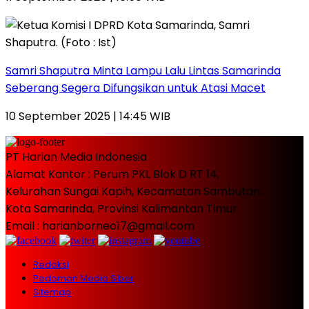
Samri Shaputra Minta Lampu Lalu Lintas Samarinda
Seberang Segera Difungsikan untuk Atasi Macet
10 September 2025 | 14:45 WIB
PT Harian Media Indonesia
Alamat Kantor : Perum PKL Blok D RT 14,
Kelurahan Sungai Kapih, Kecamatan Sambutan,
Kota Samarinda, Provinsi Kalimantan Timur
Email : harianborneo17@gmail.com
Redaksi
Pedoman Media Siber
Sitemap