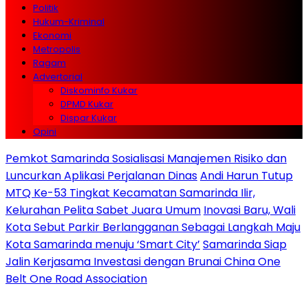
Politik
Hukum-Kriminal
Ekonomi
Metropolis
Ragam
Advertorial
Diskominfo Kukar
DPMD Kukar
Dispar Kukar
Opini
Pemkot Samarinda Sosialisasi Manajemen Risiko dan
Luncurkan Aplikasi Perjalanan Dinas
Andi Harun Tutup
MTQ Ke-53 Tingkat Kecamatan Samarinda Ilir,
Kelurahan Pelita Sabet Juara Umum
Inovasi Baru, Wali
Kota Sebut Parkir Berlangganan Sebagai Langkah Maju
Kota Samarinda menuju ‘Smart City’
Samarinda Siap
Jalin Kerjasama Investasi dengan Brunai China One
Belt One Road Association