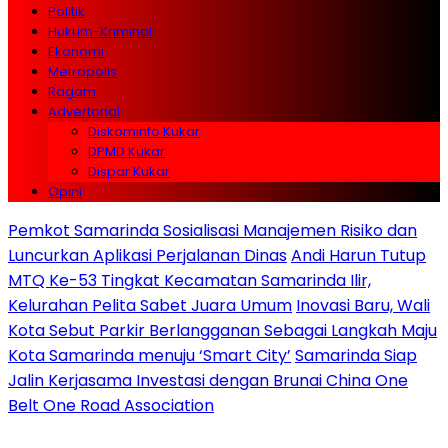
Politik
Hukum-Kriminal
Ekonomi
Metropolis
Ragam
Advertorial
Diskominfo Kukar
DPMD Kukar
Dispar Kukar
Opini
Pemkot Samarinda Sosialisasi Manajemen Risiko dan
Luncurkan Aplikasi Perjalanan Dinas
Andi Harun Tutup
MTQ Ke-53 Tingkat Kecamatan Samarinda Ilir,
Kelurahan Pelita Sabet Juara Umum
Inovasi Baru, Wali
Kota Sebut Parkir Berlangganan Sebagai Langkah Maju
Kota Samarinda menuju ‘Smart City’
Samarinda Siap
Jalin Kerjasama Investasi dengan Brunai China One
Belt One Road Association