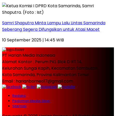
Samri Shaputra Minta Lampu Lalu Lintas Samarinda
Seberang Segera Difungsikan untuk Atasi Macet
10 September 2025 | 14:45 WIB
PT Harian Media Indonesia
Alamat Kantor : Perum PKL Blok D RT 14,
Kelurahan Sungai Kapih, Kecamatan Sambutan,
Kota Samarinda, Provinsi Kalimantan Timur
Email : harianborneo17@gmail.com
Redaksi
Pedoman Media Siber
Sitemap