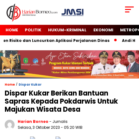
HOME
POLITIK
HUKUM-KRIMINAL
EKONOMI
METROP
Risiko dan Luncurkan Aplikasi Perjalanan Dinas
Andi Harun
/
Home
Dispar Kukar
Dispar Kukar Berikan Bantuan
Sapras Kepada Pokdarwis Untuk
Majukan Wisata Desa
Harian Borneo
- Jurnalis
Selasa, 3 Oktober 2023
- 05:20 WIB