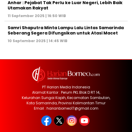
Anhar : Pejabat Tak Perlu ke Luar Negeri, Lebih Baik
Utamakan Rakyat
11 September 2025 | 16:50 WIB
Samri Shaputra Minta Lampu Lalu Lintas Samarinda
Seberang Segera Difungsikan untuk Atasi Macet
10 September 2025 | 14:45 WIB
PT Harian Media Indonesia
Alamat Kantor : Perum PKL Blok D RT 14,
Kelurahan Sungai Kapih, Kecamatan Sambutan,
Kota Samarinda, Provinsi Kalimantan Timur
Email : harianborneo17@gmail.com