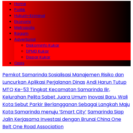
Home
Politik
Hukum-Kriminal
Ekonomi
Metropolis
Ragam
Advertorial
Diskominfo Kukar
DPMD Kukar
Dispar Kukar
Opini
Pemkot Samarinda Sosialisasi Manajemen Risiko dan
Luncurkan Aplikasi Perjalanan Dinas
Andi Harun Tutup
MTQ Ke-53 Tingkat Kecamatan Samarinda Ilir,
Kelurahan Pelita Sabet Juara Umum
Inovasi Baru, Wali
Kota Sebut Parkir Berlangganan Sebagai Langkah Maju
Kota Samarinda menuju ‘Smart City’
Samarinda Siap
Jalin Kerjasama Investasi dengan Brunai China One
Belt One Road Association