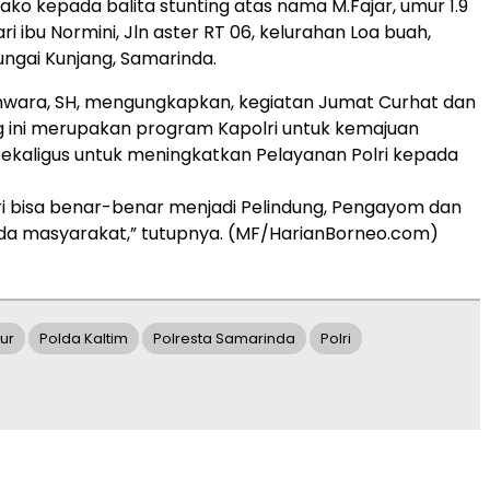
ko kepada balita stunting atas nama M.Fajar, umur 1.9
ri ibu Normini, Jln aster RT 06, kelurahan Loa buah,
ngai Kunjang, Samarinda.
wara, SH, mengungkapkan, kegiatan Jumat Curhat dan
ng ini merupakan program Kapolri untuk kemajuan
i, sekaligus untuk meningkatkan Pelayanan Polri kepada
ri bisa benar-benar menjadi Pelindung, Pengayom dan
da masyarakat,” tutupnya. (MF/HarianBorneo.com)
ur
Polda Kaltim
Polresta Samarinda
Polri