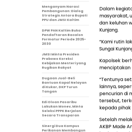
Menganyam Narasi
Dalam kegiata
Pembangunan: Dialog
masyarakat, u
Strategis Antara Bupati
PPU dan JMSI Kaltim
dan keluhan w
Kunjang.
DPW PAN Kaltim Buka
Pendaftaran Bacalon
Formatur Periode 2025-
“Kami rutin l
2030
Sungai Kunjan
JMSI Minta Presiden
Prabowo Koreksi
Kapolsek berh
Kebijakan Menteri yang
menciptakan s
Rugikan Rakyat
Dugaan Jual-Beli
“Tentunya se
Bantuan Kapal Nelayan
lainnya, sepe
di Kukar, DKP Turun
Tangan
pencurian di 
tersebut, ter
Edi Oloan Pasaribu
Lakukan Monev, Minta
kepada pihak 
Seleksi PPPK Berjalan
Secara Transparan
Setelah melak
AKBP Made Anw
Sinergi Dua Kampus
Perikanan Membangun