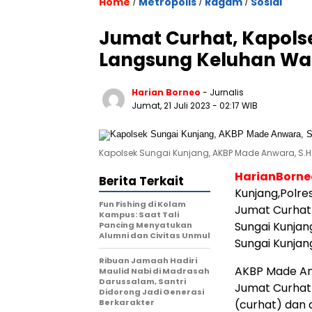
Home
Metropolis
Ragam
Sosial
/
/
/
Jumat Curhat, Kapols
Langsung Keluhan Wa
Harian Borneo
- Jurnalis
Jumat, 21 Juli 2023
- 02:17 WIB
Kapolsek Sungai Kunjang, AKBP Made Anwara, S.H
HarianBorn
Berita Terkait
Kunjang,Polre
Fun Fishing di Kolam
Jumat Curhat
Kampus: Saat Tali
Sungai Kunjan
Pancing Menyatukan
Alumni dan Civitas Unmul
Sungai Kunjan
Ribuan Jamaah Hadiri
AKBP Made An
Maulid Nabi di Madrasah
Darussalam, Santri
Jumat Curhat 
Didorong Jadi Generasi
Berkarakter
(curhat) dan 