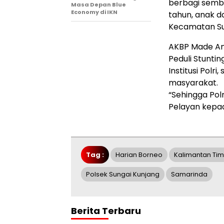
berbagi semba
Masa Depan Blue
Economy di IKN
tahun, anak da
Kecamatan Su
AKBP Made An
Peduli Stunti
Institusi Polr
masyarakat.
“Sehingga Pol
Pelayan kepa
Tag :
Harian Borneo
Kalimantan Tim
Polsek Sungai Kunjang
Samarinda
Berita Terbaru