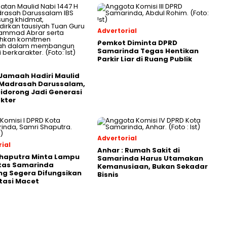
Advertorial
Pemkot Diminta DPRD
Samarinda Tegas Hentikan
Parkir Liar di Ruang Publik
Jamaah Hadiri Maulid
 Madrasah Darussalam,
Didorong Jadi Generasi
kter
Advertorial
ial
Anhar : Rumah Sakit di
Shaputra Minta Lampu
Samarinda Harus Utamakan
ntas Samarinda
Kemanusiaan, Bukan Sekadar
g Segera Difungsikan
Bisnis
tasi Macet