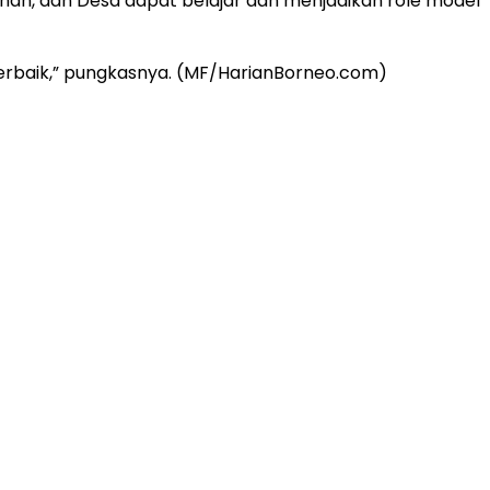
han, dan Desa dapat belajar dan menjadikan role model
erbaik,” pungkasnya. (MF/HarianBorneo.com)