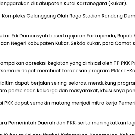
elenggarakan di Kabupaten Kutai Kartanegara (Kukar).
kis Kompleks Gelanggang Olah Raga Stadion Rondong De
Kukar Edi Damansyah beserta jajaran Forkopimda, Bupati
ksaan Negeri Kabupaten Kukar, Sekda Kukar, para Camat s
aikan apresiasi kegiatan yang diinisiasi oleh TP PKK P
rsama ini dapat membuat terobosan program PKK se-Kalt
 Kaltim dapat berjalan seiring, selaras, mendukung pro
m pembinaan keluarga dan masyarakat, khususnya peni
isasi PKK dapat semakin matang menjadi mitra kerja Pem
ara Pemerintah Daerah dan PKK, serta meningkatkan lag