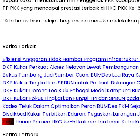
Bupati Kukar menuturkan Tim Penggerak PKK Kabupaten 
TP PKK yang mencapai prestasi terbaik di HKG PKK Ke-5
“Kita harus bisa belajar bagaimana mereka melakukan 
Berita Terkait
Efisiensi Anggaran Tidak Hambat Program Infrastruktur
DKP Kukar Perkuat Akses Nelayan Lewat Pembangunan Jet
Bekas Tambang Jadi Sumber Cuan, BUMDes Loa Raya Ke
DKP Kukar Tingkatkan SPBUN untuk Perkuat Dukungan O
DKP Kukar Dorong Loa Kulu Sebagai Model Kampung Budi
DKP Kukar Fokus Tingkatkan Fungsi TPI dan SPBUN pada
Kades Teluk Dalam Optimalkan Peran BUMDes PKM Seja
Disdikbud Kukar Terbitkan Edaran, Tegaskan Larangan J
Tag :
Harian Borneo
HKG ke-51
kalimantan timur
Kutai 
Berita Terbaru