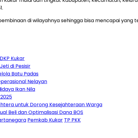
Kukar mulai dari tingkat Kabupaten, Kecamatan, Kelura
1.
pembinaan di wilayahnya sehingga bisa mencapai yang t
 DKP Kukar
i di Pesisir
lola Batu Padas
perasional Nelayan
daya Ikan Nila
 2025
htera untuk Dorong Kesejahteraan Warga
ual Beli dan Optimalisasi Dana BOS
Kartanegara
Pemkab Kukar
TP PKK