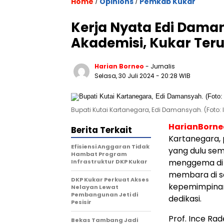
Home
Opinions
Pemkab Kukar
/
/
Kerja Nyata Edi Dama
Akademisi, Kukar Teru
Harian Borneo
- Jurnalis
Selasa, 30 Juli 2024
- 20:28 WIB
Bupati Kutai Kartanegara, Edi Damansyah. (Foto: I
HarianBorn
Berita Terkait
Kartanegara, 
Efisiensi Anggaran Tidak
yang dulu semp
Hambat Program
menggema di 
Infrastruktur DKP Kukar
membara di set
DKP Kukar Perkuat Akses
kepemimpinan
Nelayan Lewat
Pembangunan Jeti di
dedikasi.
Pesisir
Prof. Ince Rad
Bekas Tambang Jadi