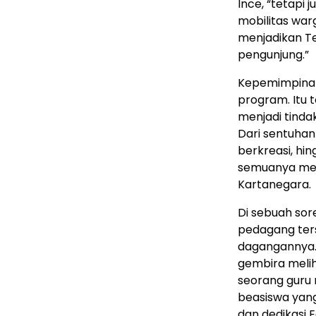
Ince, “tetapi 
mobilitas warg
menjadikan T
pengunjung.”
Kepemimpinan
program. Itu 
menjadi tinda
Dari sentuha
berkreasi, hi
semuanya mem
Kartanegara.
Di sebuah sore
pedagang ter
dagangannya.
gembira melih
seorang guru 
beasiswa yang 
dan dedikasi 