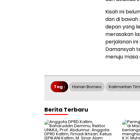
Kisah ini bel
dan di bawah
depan yang le
merasakan la
perjalanan ini
Damansyah te
menuju masa 
Tag :
Harian Borneo
Kalimantan Tim
Berita Terbaru