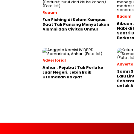
Ragam
Ragam
Fun Fishing di Kolam Kampus:
Ribuan 
Saat Tali Pancing Menyatukan
Nabi di
Alumni dan Civitas Unmul
Santri 
Berkara
Advertorial
Advertor
Anhar : Pejabat Tak Perlu ke
Samri 
Luar Negeri, Lebih Baik
Lalu Li
Utamakan Rakyat
Seberan
untuk A