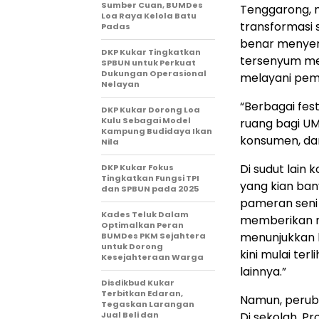
Sumber Cuan, BUMDes
Tenggarong, m
Loa Raya Kelola Batu
transformasi 
Padas
benar menyen
DKP Kukar Tingkatkan
tersenyum me
SPBUN untuk Perkuat
Dukungan Operasional
melayani pembe
Nelayan
“Berbagai fes
DKP Kukar Dorong Loa
Kulu Sebagai Model
ruang bagi U
Kampung Budidaya Ikan
konsumen, da
Nila
Di sudut lain
DKP Kukar Fokus
Tingkatkan Fungsi TPI
yang kian ba
dan SPBUN pada 2025
pameran seni 
Kades Teluk Dalam
memberikan r
Optimalkan Peran
menunjukkan b
BUMDes PKM Sejahtera
untuk Dorong
kini mulai te
Kesejahteraan Warga
lainnya.”
Disdikbud Kukar
Terbitkan Edaran,
Namun, peruba
Tegaskan Larangan
Jual Beli dan
Di sekolah, Pr