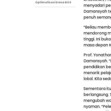
Optimalisasi Dana BOS
menyadari per
Damansyah ter
penuh semang
“Beliau membe
mendorong mer
tinggi. Ini bu
masa depan Ku
Prof. Yonath
Damansyah. “
pendidikan ber
menarik pelaj
lokal. Kita se
Sementara itu
berlangsung. 
mengubah waja
nyaman. “Peleb