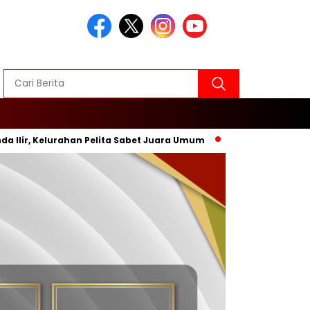
 Kelurahan Pelita Sabet Juara Umum
Inovasi Baru, Wali Kot