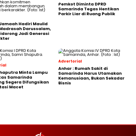
Pemkot Diminta DPRD
Samarinda Tegas Hentikan
Parkir Liar di Ruang Publik
Jamaah Hadiri Maulid
 Madrasah Darussalam,
Didorong Jadi Generasi
kter
Advertorial
ial
Anhar : Rumah Sakit di
Shaputra Minta Lampu
Samarinda Harus Utamakan
ntas Samarinda
Kemanusiaan, Bukan Sekadar
g Segera Difungsikan
Bisnis
tasi Macet