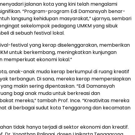
enyadari jalanan kota yang kini telah mengalami
signifikan. “Program-program Edi Damansyah benar-
tuh langsung kehidupan masyarakat,” ujarnya, sembari
ngingat sekelompok pedagang UMKM yang sibuk
li di sebuah festival lokal.
tival-festival yang kerap diselenggarakan, memberikan
MKM untuk berkembang, meningkatkan kunjungan
n memperkuat ekonomi lokal.”
 kota, anak-anak muda kerap berkumpul di ruang kreatif
nyak terbangun. Di sana, mereka kerap mempersiapkan
yang makin sering dipentaskan. “Edi Damansyah
uang bagi anak muda untuk berkreasi dan
akat mereka,” tambah Prof. Ince. “Kreativitas mereka
rlihat di berbagai sudut kota Tenggarong dan kecamatan
han tidak hanya terjadi di sektor ekonomi dan kreatif.
of. Dr. Yonathan Palinggi, dosen Unikarta Tenggarong,